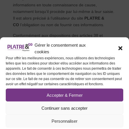
informations en toute connaissance de cause,
notamment lorsqu’il procède par lui-même à leur saisie.
Il est alors précisé à l’utilisateur du site
PLATRE &
CO
l’obligation ou non de fournir ces informations.
Conformément aux dispositions des articles 38 et
suivants de la loi 78-17 du 6 janvier 1978 relative à
Gérer le consentement aux
l’informatique, aux fichiers et aux libertés, tout utilisateur
cookies
dispose d’un droit d’accès, de rectification et
Pour offrir les meilleures expériences, nous utilisons des technologies
d’opposition aux données personnelles le concernant,
telles que les cookies pour stocker et/ou accéder aux informations des
en effectuant sa demande écrite et signée,
appareils. Le fait de consentir à ces technologies nous permettra de traiter
des données telles que le comportement de navigation ou les ID uniques
accompagnée d’une copie du titre d’identité avec
sur ce site. Le fait de ne pas consentir ou de retirer son consentement peut
signature du titulaire de la pièce, en précisant l’adresse
avoir un effet négatif sur certaines caractéristiques et fonctions.
à laquelle la réponse doit être envoyée.
Accepter & Fermer
Aucune information personnelle de l’utilisateur du
site www.platreandco81.com n’est publiée à l’insu de
Continuer sans accepter
l’utilisateur, échangée, transférée, cédée ou vendue sur
un support quelconque à des tiers. Seule l’hypothèse du
Personnaliser
rachat de
PLATRE & CO
et de ses droits permettrait la