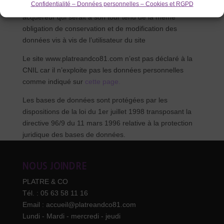
Confidentialité – Données personnelles – Cookies et RGPD
transmission des dites informations à l’éventuel
acquéreur qui serait à son tour tenu de la même
obligation de conservation et de modification des
données vis à vis de l’utilisateur du site
Le site www.platreandco81.com n’est pas déclaré à la
CNIL car il n’exploite pas les données personnelles
comme indiqué sur
cette page.
Les bases de données sont protégées par les
dispositions de la loi du 1er juillet 1998 transposant la
directive 96/9 du 11 mars 1996 relative à la protection
juridique des bases de données.
NOUS JOINDRE
PLATRE & CO
Tél. : 05 63 58 11 16
Email : accueil@platreandco81.com
Lundi - Mardi - mercredi - jeudi